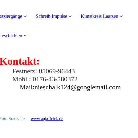
paziergänge
Schreib Impulse
Kunstkreis Laatzen
Geschichten
Kontakt:
Festnetz: 05069-96443
Mobil: 0176-43-580372
M
ail:nieschalk124@googlemail.com
Foto Startseite:
www.anja-frick.de