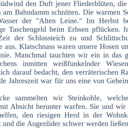
Südwind den Duft jener Fliederblüten, di
n am Bahndamm schnitten. Die warmen S
sser der "Alten Leine." Im Herbst b
ge Taschengeld beim Erbsen pflücken. I
eit der Schlossteich zu und Schlittsch
ge aus. Klatschnass waren unsere Hosen u
nie. Manchmal tauchten wir ein in das 
ldchens inmitten weißfunkelnder Wie
ich darauf bedacht, den verräterischen Ra
e Jahreszeit war für uns eine von Geheim
cke sammelten wir Steinkohle, welche
it Absicht herunter warfen. Sie und wir
lfen, den riesigen Herd in der Wohnkü
 und die Augenlider schwer werden ließe