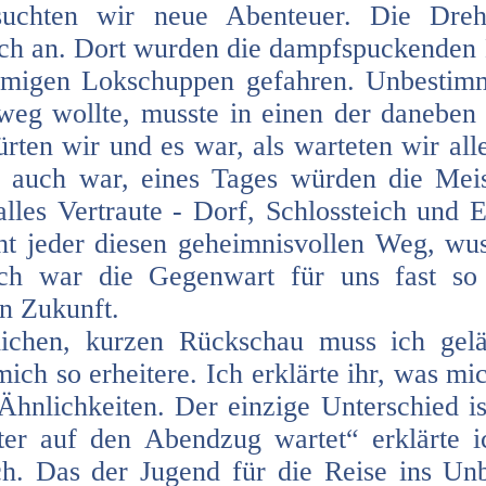
 suchten wir neue Abenteuer. Die Dre
ch an. Dort wurden die dampfspuckenden
örmigen Lokschuppen gefahren. Unbestimm
eg wollte, musste in einen der daneben a
rten wir und es war, als warteten wir al
f auch war, eines Tages würden die Mei
lles Vertraute - Dorf, Schlossteich und 
ht jeder diesen geheimnisvollen Weg, wu
ich war die Gegenwart für uns fast s
n Zukunft.
ichen, kurzen Rückschau muss ich gelä
ich so erheitere. Ich erklärte ihr, was mic
hnlichkeiten. Der einzige Unterschied is
er auf den Abendzug wartet“ erklärte 
ch. Das der Jugend für die Reise ins Unb