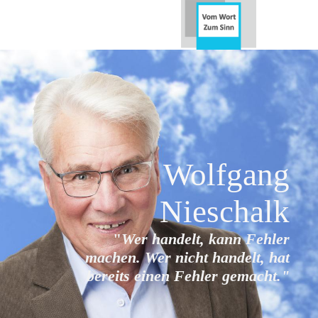
Wolfgang
Nieschalk
"
Wer handelt, kann Fehler
machen. Wer nicht handelt, hat
bereits
einen Fehler gemacht."