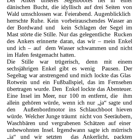
Der Anker unseres Segelbootes fiel in einer
dänischen Bucht, die idyllisch auf drei Seiten von
Wald umschlossen war. Feierabend. Augenblicklich
herrschte Ruhe. Kein vorbeirauschendes Wasser an
der Bordwand und kein Schlagen der Segel im
Mast störte die Stille. Nur das gelegentliche Rucken
des Ankers erinnerte daran, das wir – mein Enkel
und ich – auf dem Wasser schwammen und nicht
im Hafen festgemacht hatten.
Die Stille war trügerisch, denn mit einem
sechsjährigen Enkel gibt es wenig Pausen. Der
Segeltag war anstrengend und mich lockte das Glas
Rotwein und ein Fußballspiel, das im Fernsehen
übertragen wurde. Den Enkel lockte das Abenteuer.
Eine Insel im Meer, nur 100 m entfernt, die ihm
allein gehören würde, wenn ich nur „ja“ sagte und
den Außenbordmotor ins Schlauchboot hieven
würde. Welcher Junge träumt nicht von Seeräubern,
Waschbären und vergrabenen Schätzen auf einer
unbewohnten Insel. Irgendwann sagte ich mürrisch
„ja“ und wir setzten das Ankerlicht, packten