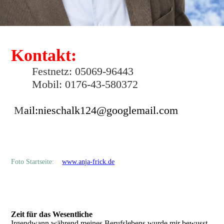
Kontakt:
Festnetz: 05069-96443
Mobil: 0176-43-580372
M
ail:nieschalk124@googlemail.com
Foto Startseite:
www.anja-frick.de
Zeit für das Wesentliche
Irgendwann während meines Berufslebens wurde mir bewusst,