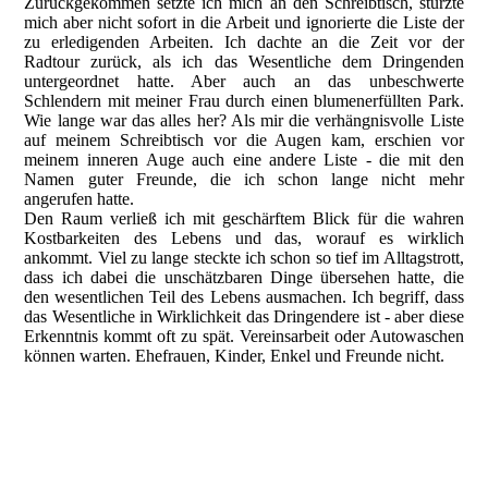
Zurückgekommen setzte ich mich an den Schreibtisch, stürzte
mich aber nicht sofort in die Arbeit und ignorierte die Liste der
zu erledigenden Arbeiten. Ich dachte an die Zeit vor der
Radtour zurück, als ich das Wesentliche dem Dringenden
untergeordnet hatte. Aber auch an das unbeschwerte
Schlendern mit meiner Frau durch einen blumenerfüllten Park.
Wie lange war das alles her? Als mir die verhängnisvolle Liste
auf meinem Schreibtisch vor die Augen kam, erschien vor
meinem inneren Auge auch eine andere Liste - die mit den
Namen guter Freunde, die ich schon lange nicht mehr
angerufen hatte.
Den Raum verließ ich mit geschärftem Blick für die wahren
Kostbarkeiten des Lebens und das, worauf es wirklich
ankommt. Viel zu lange steckte ich schon so tief im Alltagstrott,
dass ich dabei die unschätzbaren Dinge übersehen hatte, die
den wesentlichen Teil des Lebens ausmachen. Ich begriff, dass
das Wesentliche in Wirklichkeit das Dringendere ist - aber diese
Erkenntnis kommt oft zu spät. Vereinsarbeit oder Autowaschen
können warten. Ehefrauen, Kinder, Enkel und Freunde nicht.