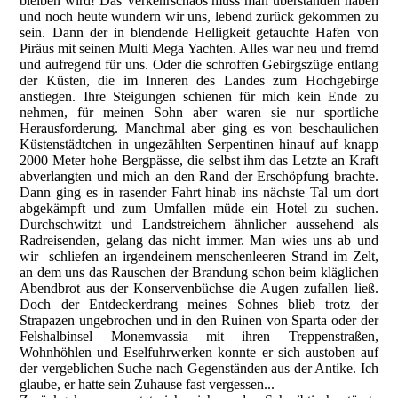
bleiben wird! Das Verkehrschaos muss man überstanden haben
und noch heute wundern wir uns, lebend zurück gekommen zu
sein. Dann der in blendende Helligkeit getauchte Hafen von
Piräus mit seinen Multi Mega Yachten. Alles war neu und fremd
und aufregend für uns. Oder die schroffen Gebirgszüge entlang
der Küsten, die im Inneren des Landes zum Hochgebirge
anstiegen. Ihre Steigungen schienen für mich kein Ende zu
nehmen, für meinen Sohn aber waren sie nur sportliche
Herausforderung. Manchmal aber ging es von beschaulichen
Küstenstädtchen in ungezählten Serpentinen hinauf auf knapp
2000 Meter hohe Bergpässe, die selbst ihm das Letzte an Kraft
abverlangten und mich an den Rand der Erschöpfung brachte.
Dann ging es in rasender Fahrt hinab ins nächste Tal um dort
abgekämpft und zum Umfallen müde ein Hotel zu suchen.
Durchschwitzt und Landstreichern ähnlicher aussehend als
Radreisenden, gelang das nicht immer. Man wies uns ab und
wir schliefen an irgendeinem menschenleeren Strand im Zelt,
an dem uns das Rauschen der Brandung schon beim kläglichen
Abendbrot aus der Konservenbüchse die Augen zufallen ließ.
Doch der Entdeckerdrang meines Sohnes blieb trotz der
Strapazen ungebrochen und in den Ruinen von Sparta oder der
Felshalbinsel Monemvassia mit ihren Treppenstraßen,
Wohnhöhlen und Eselfuhrwerken konnte er sich austoben auf
der vergeblichen Suche nach Gegenständen aus der Antike. Ich
glaube, er hatte sein Zuhause fast vergessen...