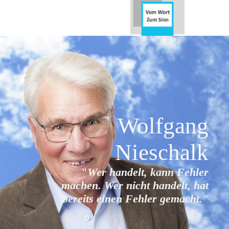
Wolfgang
Nieschalk
"
Wer handelt, kann Fehler
machen. Wer nicht handelt, hat
bereits
einen Fehler gemacht."