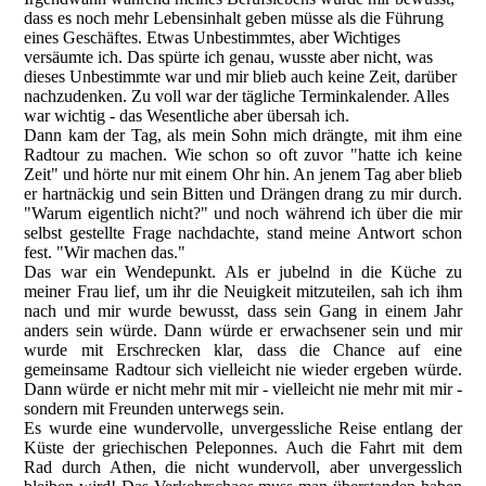
dass es noch mehr Lebensinhalt geben müsse als die Führung
eines Geschäftes. Etwas Unbestimmtes, aber Wichtiges
versäumte ich. Das spürte ich genau, wusste aber nicht, was
dieses Unbestimmte war und mir blieb auch keine Zeit, darüber
nachzudenken. Zu voll war der tägliche Terminkalender. Alles
war wichtig - das Wesentliche aber übersah ich.
Dann kam der Tag, als mein Sohn mich drängte, mit ihm eine
Radtour zu machen. Wie schon so oft zuvor "hatte ich keine
Zeit" und hörte nur mit einem Ohr hin. An jenem Tag aber blieb
er hartnäckig und sein Bitten und Drängen drang zu mir durch.
"Warum eigentlich nicht?" und noch während ich über die mir
selbst gestellte Frage nachdachte, stand meine Antwort schon
fest. "Wir machen das."
Das war ein Wendepunkt. Als er jubelnd in die Küche zu
meiner Frau lief, um ihr die Neuigkeit mitzuteilen, sah ich ihm
nach und mir wurde bewusst, dass sein Gang in einem Jahr
anders sein würde. Dann würde er erwachsener sein und mir
wurde mit Erschrecken klar, dass die Chance auf eine
gemeinsame Radtour sich vielleicht nie wieder ergeben würde.
Dann würde er nicht mehr mit mir - vielleicht nie mehr mit mir -
sondern mit Freunden unterwegs sein.
Es wurde eine wundervolle, unvergessliche Reise entlang der
Küste der griechischen Peleponnes. Auch die Fahrt mit dem
Rad durch Athen, die nicht wundervoll, aber unvergesslich