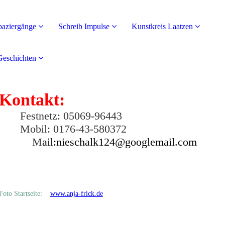
paziergänge
Schreib Impulse
Kunstkreis Laatzen
Geschichten
Kontakt:
Festnetz: 05069-96443
Mobil: 0176-43-580372
M
ail:nieschalk124@googlemail.com
Foto Startseite:
www.anja-frick.de