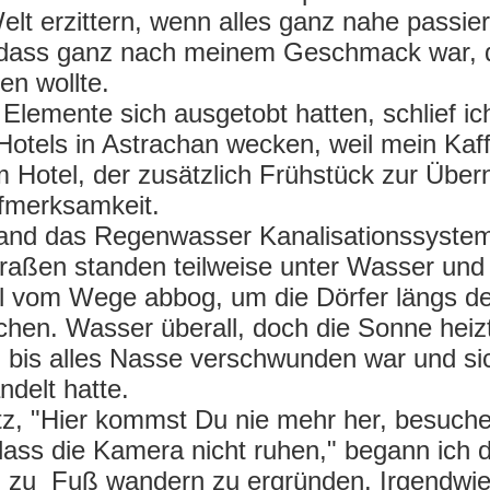
elt erzittern, wenn alles ganz nahe passie
, dass ganz nach meinem Geschmack war, d
en wollte.
Elemente sich ausgetobt hatten, schlief i
otels in Astrachan wecken, weil mein Kaff
m Hotel, der zusätzlich Frühstück zur Übe
fmerksamkeit.
land das Regenwasser Kanalisationssystem
traßen standen teilweise unter Wasser un
al vom Wege abbog, um die Dörfer längs d
hen. Wasser überall, doch die Sonne heizt
, bis alles Nasse verschwunden war und si
delt hatte.
, "Hier kommst Du nie mehr her, besuche 
lass die Kamera nicht ruhen," begann ich 
, zu Fuß wandern zu ergründen. Irgendwie 