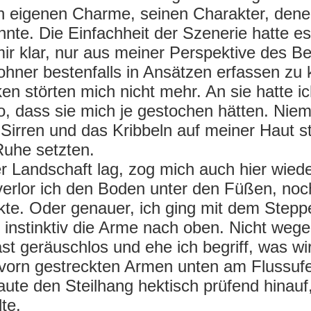
n eigenen Charme, seinen Charakter, denen
nnte. Die Einfachheit der Szenerie hatte e
mir klar, nur aus meiner Perspektive des Bet
ner bestenfalls in Ansätzen erfassen zu
n störten mich nicht mehr. An sie hatte i
o, dass sie mich je gestochen hätten. Niem
 Sirren und das Kribbeln auf meiner Haut 
 Ruhe setzten.
er Landschaft lag, zog mich auch hier wied
h verlor ich den Boden unter den Füßen, no
te. Oder genauer, ich ging mit dem Stepp
iss instinktiv die Arme nach oben. Nicht we
t geräuschlos und ehe ich begriff, was wirk
vorn gestreckten Armen unten am Flussufe
ute den Steilhang hektisch prüfend hinauf,
lte.